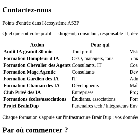
Contactez-nous
Points d'entrée dans l'écosystème AS3P
Quel que soit votre profil — dirigeant, consultant, responsable IT, dév
Action
Pour qui
Audit IA gratuit 30 min
Tout profil
Visi
Formation Dompteur d'IA
CEO, managers, tous
5 ma
Formation Chevalier des Agents
Consultants, IT
Coa
Formation Mage Agentic
Consultants
Deve
Formation Gardien des IA
IT
Admi
Formation Chaman des IA
Développeurs
Maî
Club Privé des IA
Entreprises
Prog
Formations écoles/associations
Étudiants, associations
For
Projet BrainDup
Partenaires tech / intégrateurs
Env
Chaque formation s'appuie sur l'infrastructure BrainDup : vos données
Par où commencer ?