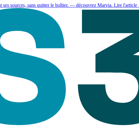
es sources, sans quitter le boîtier.
— découvrez Marvia.
Lire l'article