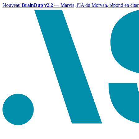
Nouveau
BrainDup v2.2
— Marvia, l'IA du Morvan, répond en citant s